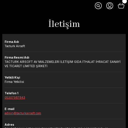
İletişim
Firma Adı
Tacturk Airsoft
Firma Resmi Adı
TACTURK AİRSOFT AV MALZEMELERİ İLETİŞİM GIDA İTHALAT İHRACAT SANAYİ
VE TİCARET LİMİTED ŞİRKETİ
Yetkili Kişi
Firma Yetkilisi
Telefon 1
05307987843
E-mail
admin@tacturkairsoft.com
Adres