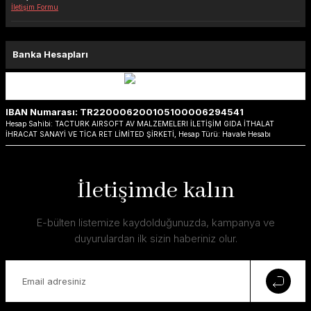
İletişim Formu
Banka Hesapları
IBAN Numarası: TR220006200105100006294541
Hesap Sahibi: TACTURK AIRSOFT AV MALZEMELERI İLETİŞİM GIDA İTHALAT
İHRACAT SANAYİ VE TİCA RET LİMİTED ŞİRKETİ, Hesap Türü: Havale Hesabı
İletişimde kalın
E-bülten listemize kaydolduğunuzda, kampanya ve
duyurulardan ilk sizin haberiniz olur.