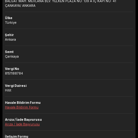
BALGAT MAH. MEVLANA BLV. YELKEN PLAZA NO: 139 A İÇ KAPI NO: 41
ÇANKAYA/ ANKARA
Ülke
Türkiye
Şehir
Ankara
Semt
Çankaya
Vergi No
8151188784
Vergi Dairesi
Hitit
Havale Bildirim Formu
Havale Bildirim Formu
Arıza / İade Başvurusu
Arıza / İade Başvurusu
İletişim Formu