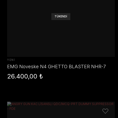
TÜKENDİ
YENİ
EMG Noveske N4 GHETTO BLASTER NHR-7
7.94 inch M4 R MWS System by Double Eagle -
26.400,00 ₺
DE Gen 2 Airsoft Replika