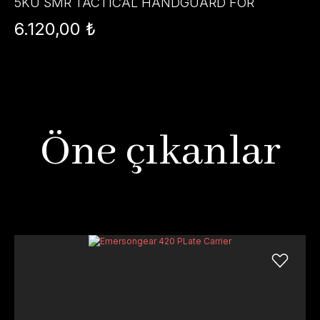
5KU SMR TACTICAL HANDGUARD FOR
UMAREX / VFC HK416 GBBR AIRSOFT (10.5
6.120,00 ₺
INCH) - FDE
Öne çıkanlar