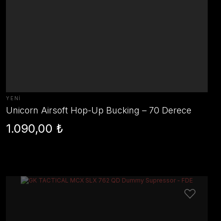
YENİ
Unicorn Airsoft Hop-Up Bucking – 70 Derece
(GBB)
1.090,00 ₺