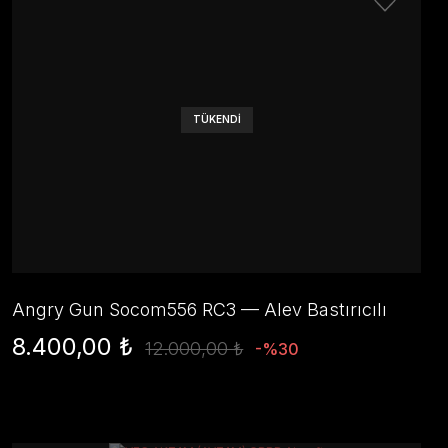
TÜKENDİ
Angry Gun Socom556 RC3 — Alev Bastırıcılı
Sahte Susturucu (14mm CCW, Siyah)
8.400,00 ₺
12.000,00 ₺
-%30