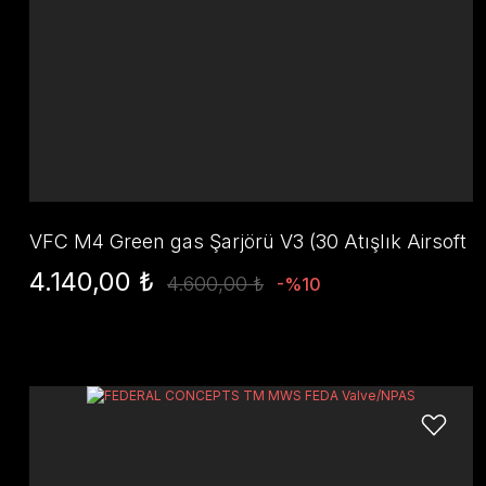
VFC M4 Green gas Şarjörü V3 (30 Atışlık Airsoft
Şarjörü) - Gri (Yeni Versiyon)
4.140,00 ₺
4.600,00 ₺
-%10