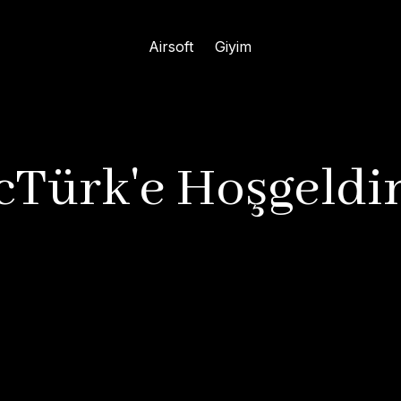
Airsoft
Giyim
cTürk'e Hoşgeldin