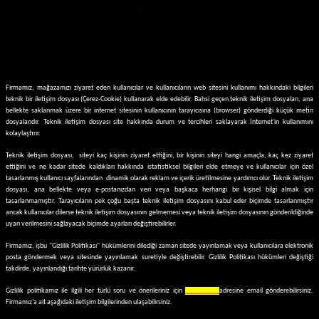
E-POSTA GÜVENLİĞİ
Mağazamızın Müşteri Hizmetleri’ne, herhangi bir siparişinizle ilgili olarak göndereceğiniz e-postalarda, asla
kredi kartı numaranızı veya şifrelerinizi yazmayınız. E-postalarda yer alan bilgiler üçüncü şahıslar tarafından
görülebilir. Firmamız e-postalarınızdan aktarılan bilgilerin güvenliğini hiçbir koşulda garanti edemez.
TARAYICI ÇEREZLERİ
Firmamız, mağazamızı ziyaret eden kullanıcılar ve kullanıcıların web sitesini kullanımı hakkındaki bilgileri
teknik bir iletişim dosyası (Çerez-Cookie) kullanarak elde edebilir. Bahsi geçen teknik iletişim dosyaları, ana
bellekte saklanmak üzere bir internet sitesinin kullanıcının tarayıcısına (browser) gönderdiği küçük metin
dosyalarıdır. Teknik iletişim dosyası site hakkında durum ve tercihleri saklayarak İnternet'in kullanımını
kolaylaştırır.
Teknik iletişim dosyası, siteyi kaç kişinin ziyaret ettiğini, bir kişinin siteyi hangi amaçla, kaç kez ziyaret
ettiğini ve ne kadar sitede kaldıkları hakkında istatistiksel bilgileri elde etmeye ve kullanıcılar için özel
tasarlanmış kullanıcı sayfalarından dinamik olarak reklam ve içerik üretilmesine yardımcı olur. Teknik iletişim
dosyası, ana bellekte veya e-postanızdan veri veya başkaca herhangi bir kişisel bilgi almak için
tasarlanmamıştır. Tarayıcıların pek çoğu başta teknik iletişim dosyasını kabul eder biçimde tasarlanmıştır
ancak kullanıcılar dilerse teknik iletişim dosyasının gelmemesi veya teknik iletişim dosyasının gönderildiğinde
uyarı verilmesini sağlayacak biçimde ayarları değiştirebilirler.
Firmamız, işbu "Gizlilik Politikası" hükümlerini dilediği zaman sitede yayınlamak veya kullanıcılara elektronik
posta göndermek veya sitesinde yayınlamak suretiyle değiştirebilir. Gizlilik Politikası hükümleri değiştiği
takdirde, yayınlandığı tarihte yürürlük kazanır.
Gizlilik politikamız ile ilgili her türlü soru ve önerileriniz için
………………..
adresine email gönderebilirsiniz.
Firmamız’a ait aşağıdaki iletişim bilgilerinden ulaşabilirsiniz.