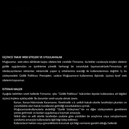
GÜVENLİĞİ
Kredi kartı mail-order yöntemi ile bize göndereceğiniz kimlik ve kredi kart bilgileriniz firmamız tarafından
gizlilik prensibine göre saklanacaktır. Bu bilgiler olası banka ile oluşubilecek kredi kartından para çekim
itirazlarına karşı 60 gün süre ile bekletilip daha sonrasında imha edilmektedir. Sipariş ettiğiniz ürünlerin bedeli
karşılığında bize göndereceğiniz tarafınızdan onaylı mail-order formu bedeli dışında herhangi bir bedelin
kartınızdan çekilmesi halinde doğal olarak bankaya itiraz edebilir ve bu tutarın ödenmesini
engelleyebileceğiniz için bir risk oluşturmamaktadır.
ÜÇÜNCÜ TARAF WEB SİTELERİ VE UYGULAMALAR
Mağazamız, web sitesi dâhilinde başka sitelere link verebilir. Firmamız, bu linkler vasıtasıyla erişilen sitelerin
gizlilik uygulamaları ve içeriklerine yönelik herhangi bir sorumluluk taşımamaktadır.
Firmamıza ait
sitede
yayınlanan reklamlar, reklamcılık yapan iş ortaklarımız aracılığı ile kullanıcılarımıza dağıtılır. İş bu
sözleşmedeki Gizlilik Politikası Prensipleri, sadece Mağazamızın kullanımına ilişkindir, üçüncü taraf web
sitelerini kapsamaz.
İSTİSNAİ HALLER
Aşağıda belirtilen sınırlı hallerde Firmamız, işbu "Gizlilik Politikası" hükümleri dışında kullanıcılara ait bilgileri
üçüncü kişilere açıklayabilir. Bu durumlar sınırlı sayıda olmak üzere;
Kanun, Kanun Hükmünde Kararname, Yönetmelik v.b. yetkili hukuki otorite tarafından çıkarılan ve
yürürlülükte olan hukuk kurallarının getirdiği zorunluluklara uymak;
Mağazamızınkullanıcılarla akdettiği "Üyelik Sözleşmesi"'nin ve diğer sözleşmelerin gereklerini
yerine getirmek ve bunları uygulamaya koymak amacıyla;
Yetkili idari ve adli otorite tarafından usulüne göre yürütülen bir araştırma veya soruşturmanın
yürütümü amacıyla kullanıcılarla ilgili bilgi talep edilmesi;
Kullanıcıların hakları veya güvenliklerini korumak için bilgi vermenin gerekli olduğu hallerdir.