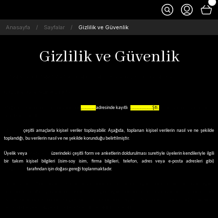
Anasayfa
Sayfalar
Gizlilik ve Güvenlik
Gizlilik ve Güvenlik
**ÖRNEKTİR. KULLANMADAN ÖNCE KENDİ SİTENİZE UYGUN BİR ŞEKİLDE DÜZENLEYİNİZ**
GİZLİLİK VE GÜVENLİK POLİTİKASI
Mağazamızda verilen tüm servisler ve
,…………
adresinde kayıtlı
……………….Şti.
firmamıza aittir ve firmamız
tarafından işletilir.
Firmamız,
çeşitli amaçlarla kişisel veriler toplayabilir. Aşağıda, toplanan kişisel verilerin nasıl ve ne şekilde
toplandığı, bu verilerin nasıl ve ne şekilde korunduğu belirtilmiştir.
Üyelik veya
Mağazamız
üzerindeki çeşitli form ve anketlerin doldurulması suretiyle üyelerin kendileriyle ilgili
bir takım kişisel bilgileri (isim-soy isim, firma bilgileri, telefon, adres veya e-posta adresleri gibi)
Mağazamız
tarafından işin doğası gereği toplanmaktadır.
Firmamız bazı dönemlerde müşterilerine ve üyelerine kampanya bilgileri, yeni ürünler hakkında bilgiler,
promosyon teklifleri gönderebilir. Üyelerimiz bu gibi bilgileri alıp almama konusunda her türlü seçimi üye
olurken yapabilir, sonrasında üye girişi yaptıktan sonra hesap bilgileri bölümünden bu seçimi değiştirilebilir ya
da kendisine gelen bilgilendirme iletisindeki linkle bildirim yapabilir.