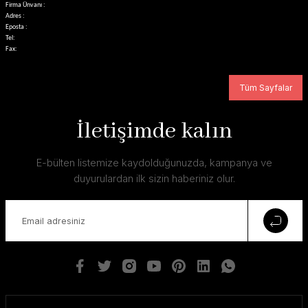
Firma Ünvanı :
Adres :
Eposta :
Tel:
Fax:
Tüm Sayfalar
İletişimde kalın
E-bülten listemize kaydolduğunuzda, kampanya ve
duyurulardan ilk sizin haberiniz olur.