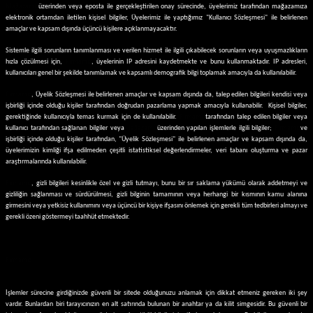
Mağazamız
üzerinden veya eposta ile gerçekleştirilen onay sürecinde, üyelerimiz tarafından mağazamıza
elektronik ortamdan iletilen kişisel bilgiler, Üyelerimiz ile yaptığımız "Kullanıcı Sözleşmesi" ile belirlenen
amaçlar ve kapsam dışında üçüncü kişilere açıklanmayacaktır.
Sistemle ilgili sorunların tanımlanması ve verilen hizmet ile ilgili çıkabilecek sorunların veya uyuşmazlıkların
hızla çözülmesi için,
Firmamız
, üyelerinin IP adresini kaydetmekte ve bunu kullanmaktadır. IP adresleri,
kullanıcıları genel bir şekilde tanımlamak ve kapsamlı demografik bilgi toplamak amacıyla da kullanılabilir.
Firmamız
, Üyelik Sözleşmesi ile belirlenen amaçlar ve kapsam dışında da, talep edilen bilgileri kendisi veya
işbirliği içinde olduğu kişiler tarafından doğrudan pazarlama yapmak amacıyla kullanabilir. Kişisel bilgiler,
gerektiğinde kullanıcıyla temas kurmak için de kullanılabilir.
Firmamız
tarafından talep edilen bilgiler veya
kullanıcı tarafından sağlanan bilgiler veya
Mağazamız
üzerinden yapılan işlemlerle ilgili bilgiler;
Firmamız
ve
işbirliği içinde olduğu kişiler tarafından, "Üyelik Sözleşmesi" ile belirlenen amaçlar ve kapsam dışında da,
üyelerimizin kimliği ifşa edilmeden çeşitli istatistiksel değerlendirmeler, veri tabanı oluşturma ve pazar
araştırmalarında kullanılabilir.
Firmamız
, gizli bilgileri kesinlikle özel ve gizli tutmayı, bunu bir sır saklama yükümü olarak addetmeyi ve
gizliliğin sağlanması ve sürdürülmesi, gizli bilginin tamamının veya herhangi bir kısmının kamu alanına
girmesini veya yetkisiz kullanımını veya üçüncü bir kişiye ifşasını önlemek için gerekli tüm tedbirleri almayı ve
gerekli özeni göstermeyi taahhüt etmektedir.
KREDİ KARTI GÜVENLİĞİ
Firmamız
, alışveriş sitelerimizden alışveriş yapan kredi kartı sahiplerinin güvenliğini ilk planda tutmaktadır.
Kredi kartı bilgileriniz hiçbir şekilde sistemimizde saklanmamaktadır.
İşlemler sürecine girdiğinizde güvenli bir sitede olduğunuzu anlamak için dikkat etmeniz gereken iki şey
vardır. Bunlardan biri tarayıcınızın en alt satırında bulunan bir anahtar ya da kilit simgesidir. Bu güvenli bir