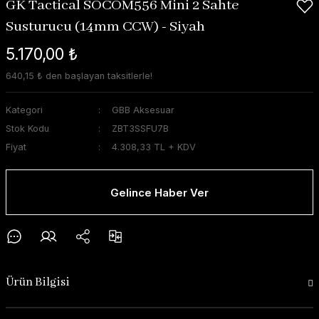
GK Tactical SOCOM556 Mini 2 Sahte
Susturucu (14mm CCW) - Siyah
5.170,00 ₺
640,15 ₺ den başlayan taksitlerle!
Kategori
GBB Aksesuar
Stok Kodu
ZBT3SSFU7B
Fiyat
4.308,33 TL + KDV
Gelince Haber Ver
Ürün Bilgisi