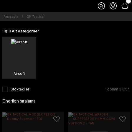
Anasayfa
GK Tactical
İlgili Alt Kategoriler
Airsoft
Stoktakiler
Toplam 3 ürün