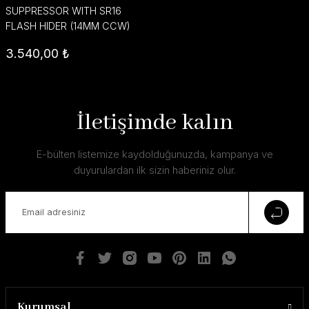
SUPPRESSOR WITH SR16
FLASH HIDER (14MM CCW)
3.540,00 ₺
İletişimde kalın
E-bülten listemize kaydolduğunuzda, kampanya ve
duyurulardan ilk sizin haberiniz olur.
Kurumsal