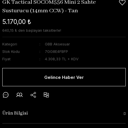
GK Tactical SOCOM556 Mini 2 Sahte
Susturucu (14mm CCW) - Tan
5.170,00 ₺
640,15 ₺ den başlayan taksitlerle!
Kategori
GBB Aksesuar
Stok Kodu
7GG8E4FBFP
Fiyat
4.308,33 TL + KDV
Gelince Haber Ver
Ürün Bilgisi