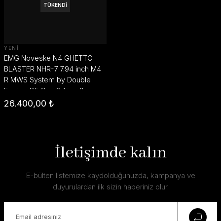
TÜKENDİ
YENİ
EMG Noveske N4 GHETTO
BLASTER NHR-7 7.94 inch M4
R MWS System by Double
Eagle - DE Gen 2 Airsoft
Replika
26.400,00 ₺
İletişimde kalın
E-bülten listemize kaydolduğunuzda, kampanya ve
duyurulardan ilk sizin haberiniz olur.