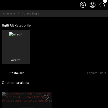
Anasayfa
Double Eagle
İlgili Alt Kategoriler
Airsoft
Stoktakiler
Toplam 1 ürün