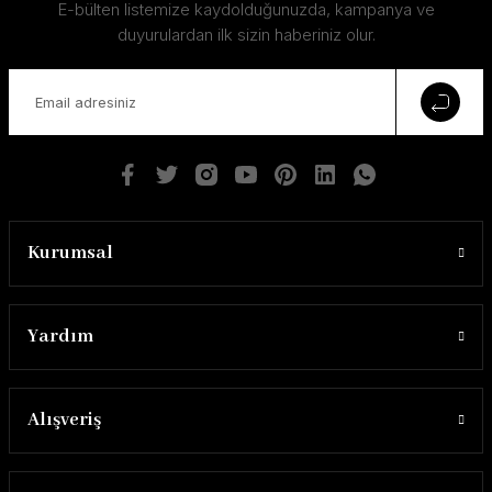
E-bülten listemize kaydolduğunuzda, kampanya ve
duyurulardan ilk sizin haberiniz olur.
Kurumsal
Yardım
Alışveriş