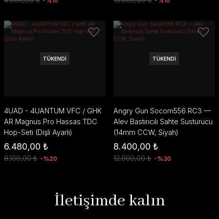
-%10
-%10
TÜKENDİ
TÜKENDİ
4UAD - 4UANTUM VFC / GHK
Angry Gun Socom556 RC3 —
AR Magnus Pro Hassas TDC
Alev Bastırıcılı Sahte Susturucu
Hop-Seti (Dişli Ayarlı)
(14mm CCW, Siyah)
6.480,00 ₺
8.400,00 ₺
8.100,00 ₺
12.000,00 ₺
-%20
-%30
İletişimde kalın