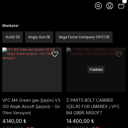
Markalar
4UAD
(1)
Angry Gun
(1)
Vega Force Company (VFC)
(1)
TÜKENDİ
VFC M4 Green gas Şarjörü V3
Z-PARTS BOLT CARRIER
(30 Atışlık Airsoft Şarjörü) - Gri
(ÇELİK) FOR UMAREX / VFC
(Yeni Versiyon)
M4 GBBR AIRSOFT
4.140,00 ₺
14.400,00 ₺
4.600,00 ₺
16.000,00 ₺