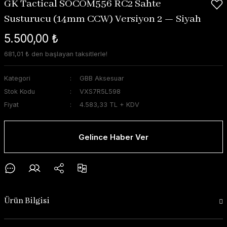
GK Tactical SOCOM556 RC2 Sahte
Susturucu (14mm CCW) Versiyon 2 — Siyah
5.500,00 ₺
681,01 ₺ den başlayan taksitlerle!
Kategori
GBB Aksesuar
Stok Kodu
VXS7R5L598
Fiyat
4.583,33 TL + KDV
Gelince Haber Ver
Ürün Bilgisi