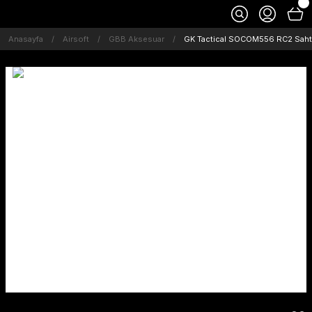
Anasayfa
Airsoft
GBB Aksesuar
GK Tactical SOCOM556 RC2 Saht