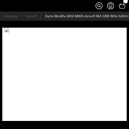
Anasayfa
Airsoft
Guns Modify URGI MWS Airsoft M4 GBB Rifle (URGI wi