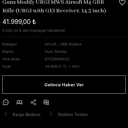
Guns Modify URGI MWS Airsoft M4 GBB
Rifle (URGI with GEI Receiver, 14.5 inch)
41.999,00 ₺
5.200,32 ₺ den başlayan taksitlerle!
Kategori
Airsoft
,
GBB Replika
Marka
Guns Modify
Stok Kodu
61YZMW66XZ
Fiyat
34.999,17 TL + KDV
Gelince Haber Ver
Kargo Bedava
Stoktan Teslim