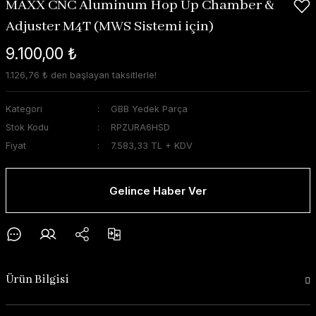
MAXX CNC Aluminum Hop Up Chamber &
Adjuster M4T (MWS Sistemi için)
9.100,00 ₺
1.126,76 ₺ den başlayan taksitlerle!
Kategori
GBB Yedek Parça
Stok Kodu
RPZURA6HSD
Fiyat
7.583,33 TL + KDV
Gelince Haber Ver
Ürün Bilgisi