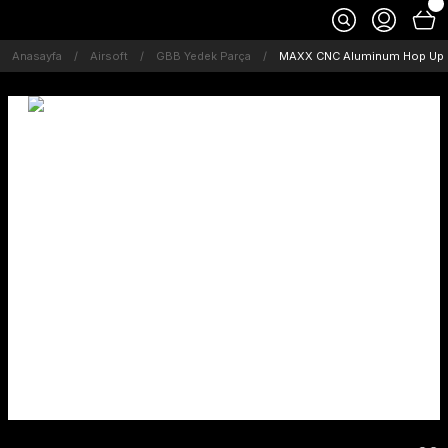
Anasayfa
Airsoft
GBB Yedek Parça
MAXX CNC Aluminum Hop Up C