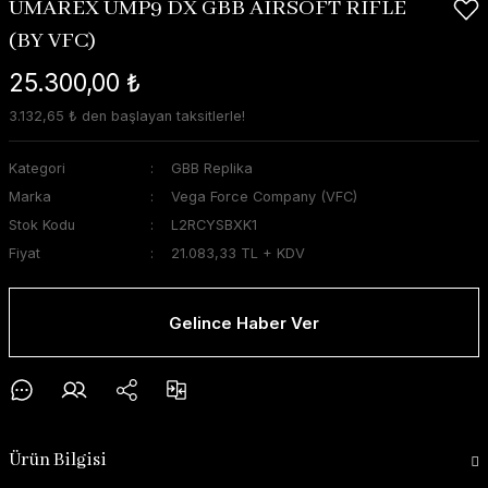
UMAREX UMP9 DX GBB AIRSOFT RIFLE
(BY VFC)
25.300,00 ₺
3.132,65 ₺ den başlayan taksitlerle!
Kategori
GBB Replika
Marka
Vega Force Company (VFC)
Stok Kodu
L2RCYSBXK1
Fiyat
21.083,33 TL + KDV
Gelince Haber Ver
Ürün Bilgisi