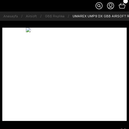
Anasayfa
Airsoft
GBB Replika
UMAREX UMP9 DX GBB AIRSOFT RI