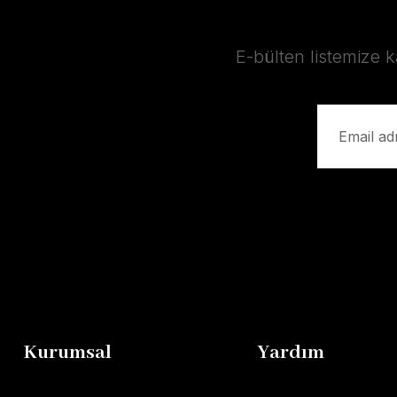
E-bülten listemize 
Kurumsal
Yardım