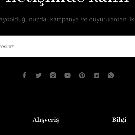
kaydolduğunuzda, kampanya ve duyurulardan ilk s
Alışveriş
Bilgi