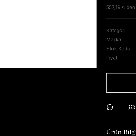
557,19 ₺ den 
Kategori
Marka
Stok Kodu
Fiyat
Ürün Bilgi