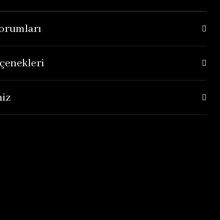
orumları
çenekleri
niz