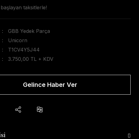
başlayan taksitlerle!
GBB Yedek Parça
Unicorn
T1CV4Y5J44
3.750,00 TL + KDV
Gelince Haber Ver
si