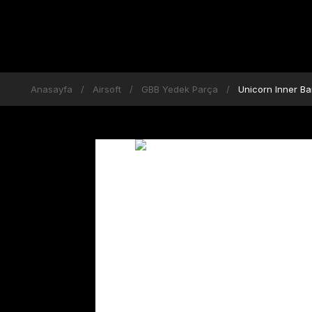
Anasayfa
Airsoft
GBB Yedek Parça
Unicorn Inner B